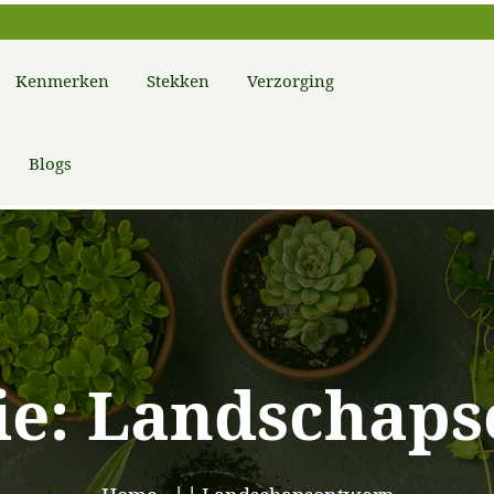
Kenmerken
Stekken
Verzorging
Blogs
ie:
Landschaps