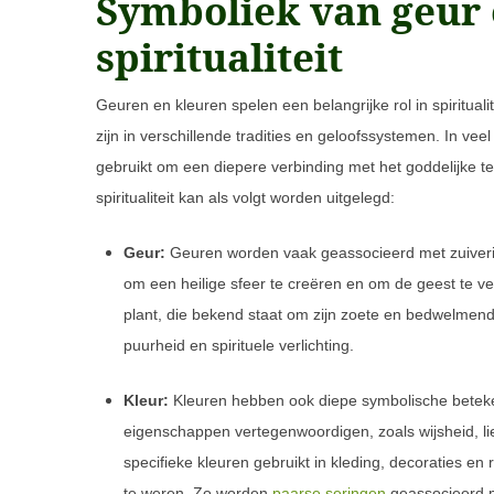
Symboliek van geur 
spiritualiteit
Geuren en kleuren spelen een belangrijke rol in spiritua
zijn in verschillende tradities en geloofssystemen. In vee
gebruikt om een diepere verbinding met het goddelijke te
spiritualiteit kan als volgt worden uitgelegd:
Geur:
Geuren worden vaak geassocieerd met zuiverin
om een heilige sfeer te creëren en om de geest te ver
plant, die bekend staat om zijn zoete en bedwelmen
puurheid en spirituele verlichting.
Kleur:
Kleuren hebben ook diepe symbolische betekenis
eigenschappen vertegenwoordigen, zoals wijsheid, liefd
specifieke kleuren gebruikt in kleding, decoraties e
te weren. Zo worden
paarse seringen
geassocieerd me