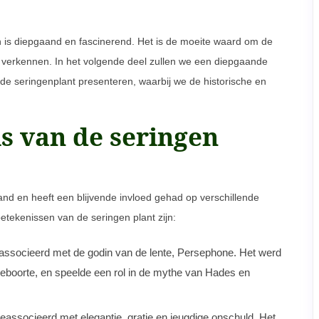
en is diepgaand en fascinerend. Het is de moeite waard om de
e verkennen. In het volgende deel zullen we een diepgaande
 de seringenplant presenteren, waarbij we de historische en
is van de seringen
nd en heeft een blijvende invloed gehad op verschillende
etekenissen van de seringen plant zijn:
eassocieerd met de godin van de lente, Persephone. Het werd
eboorte, en speelde een rol in de mythe van Hades en
geassocieerd met elegantie, gratie en jeugdige onschuld. Het