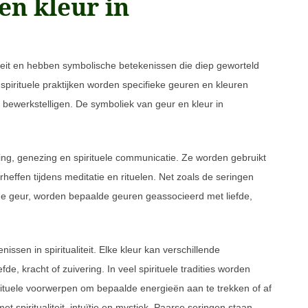
en kleur in
liteit en hebben symbolische betekenissen die diep geworteld
l spirituele praktijken worden specifieke geuren en kleuren
 bewerkstelligen. De symboliek van geur en kleur in
g, genezing en spirituele communicatie. Ze worden gebruikt
heffen tijdens meditatie en rituelen. Net zoals de seringen
de geur, worden bepaalde geuren geassocieerd met liefde,
sen in spiritualiteit. Elke kleur kan verschillende
e, kracht of zuivering. In veel spirituele tradities worden
n rituele voorwerpen om bepaalde energieën aan te trekken of af
t spiritualiteit, intuïtie en mystiek. Paarse seringen staan