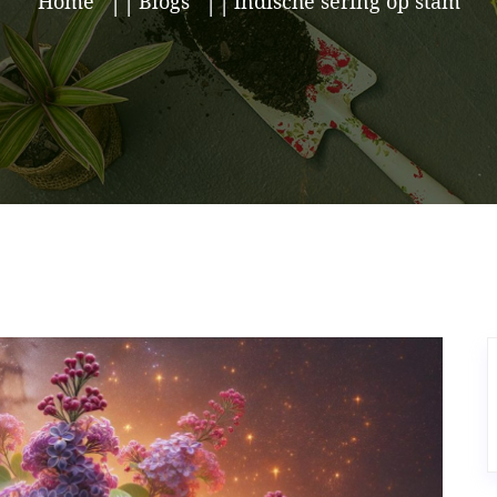
Home
Blogs
indische sering op stam