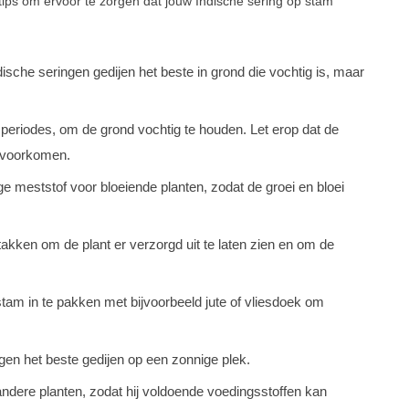
gstips om ervoor te zorgen dat jouw Indische sering op stam
ische seringen gedijen het beste in grond die vochtig is, maar
e periodes, om de grond vochtig te houden. Let erop dat de
e voorkomen.
e meststof voor bloeiende planten, zodat de groei en bloei
akken om de plant er verzorgd uit te laten zien en om de
tam in te pakken met bijvoorbeeld jute of vliesdoek om
gen het beste gedijen op een zonnige plek.
andere planten, zodat hij voldoende voedingsstoffen kan