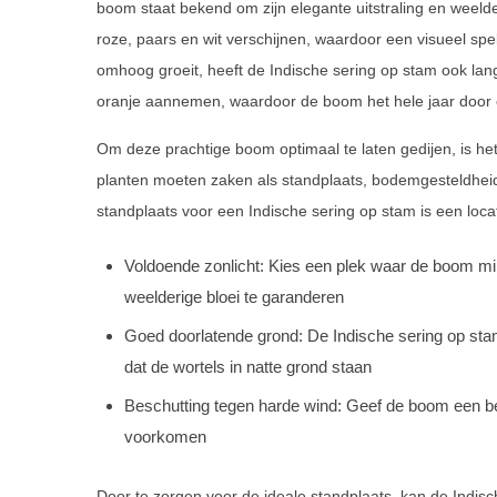
boom staat bekend om zijn elegante uitstraling en weeld
roze, paars en wit verschijnen, waardoor een visueel spe
omhoog groeit, heeft de Indische sering op stam ook lang
oranje aannemen, waardoor de boom het hele jaar door e
Om deze prachtige boom optimaal te laten gedijen, is het 
planten moeten zaken als standplaats, bodemgesteldhei
standplaats voor een Indische sering op stam is een loc
Voldoende zonlicht: Kies een plek waar de boom min
weelderige bloei te garanderen
Goed doorlatende grond: De Indische sering op stam
dat de wortels in natte grond staan
Beschutting tegen harde wind: Geef de boom een b
voorkomen
Door te zorgen voor de ideale standplaats, kan de Indisch