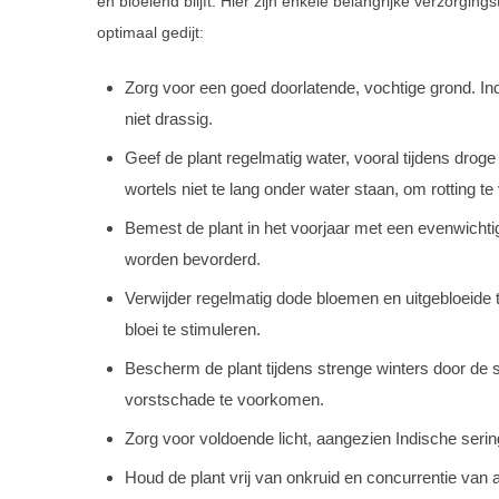
en bloeiend blijft. Hier zijn enkele belangrijke verzorgin
optimaal gedijt:
Zorg voor een goed doorlatende, vochtige grond. Ind
niet drassig.
Geef de plant regelmatig water, vooral tijdens drog
wortels niet te lang onder water staan, om rotting t
Bemest de plant in het voorjaar met een evenwichtig
worden bevorderd.
Verwijder regelmatig dode bloemen en uitgebloeide t
bloei te stimuleren.
Bescherm de plant tijdens strenge winters door de s
vorstschade te voorkomen.
Zorg voor voldoende licht, aangezien Indische serin
Houd de plant vrij van onkruid en concurrentie van 