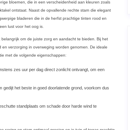
erige bloemen, die in een verscheidenheid aan kleuren zoals
ktakel ontstaat. Naast de opvallende rechte stam die elegant
werpige bladeren die in de herfst prachtige tinten rood en
en lust voor het oog is.
belangrijk om de juiste zorg en aandacht te bieden. Bij het
d en verzorging in overweging worden genomen. De ideale
atie met de volgende eigenschappen:
stens zes uur per dag direct zonlicht ontvangt, om een
 gedijt het beste in goed doorlatende grond, voorkom dus
eschutte standplaats om schade door harde wind te
e sering op stam optimaal groeien en je tuin of terras prachtig