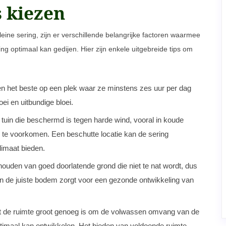
s kiezen
eine sering, zijn er verschillende belangrijke factoren waarmee
g optimaal kan gedijen. Hier zijn enkele uitgebreide tips om
jen het beste op een plek waar ze minstens zes uur per dag
oei en uitbundige bloei.
e tuin die beschermd is tegen harde wind, vooral in koude
 te voorkomen. Een beschutte locatie kan de sering
imaat bieden.
houden van goed doorlatende grond die niet te nat wordt, dus
an de juiste bodem zorgt voor een gezonde ontwikkeling van
at de ruimte groot genoeg is om de volwassen omvang van de
timaal kan ontwikkelen. Het bieden van voldoende ruimte