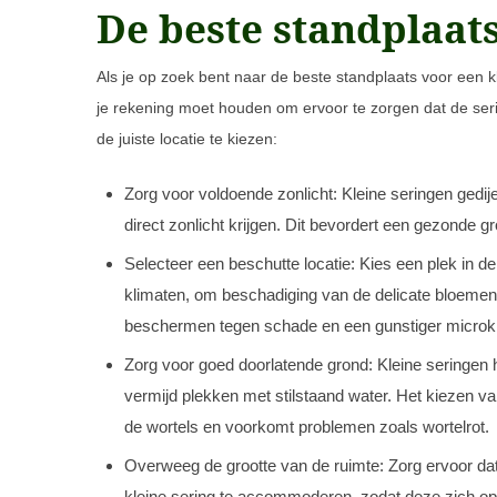
De beste standplaat
Als je op zoek bent naar de beste standplaats voor een kl
je rekening moet houden om ervoor te zorgen dat de serin
de juiste locatie te kiezen:
Zorg voor voldoende zonlicht: Kleine seringen gedi
direct zonlicht krijgen. Dit bevordert een gezonde gr
Selecteer een beschutte locatie: Kies een plek in d
klimaten, om beschadiging van de delicate bloemen
beschermen tegen schade en een gunstiger microkl
Zorg voor goed doorlatende grond: Kleine seringen 
vermijd plekken met stilstaand water. Het kiezen v
de wortels en voorkomt problemen zoals wortelrot.
Overweeg de grootte van de ruimte: Zorg ervoor d
kleine sering te accommoderen, zodat deze zich op