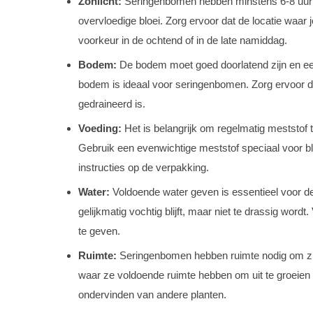
Zonlicht:
Seringenbomen hebben minstens 6-8 uur z
overvloedige bloei. Zorg ervoor dat de locatie waar 
voorkeur in de ochtend of in de late namiddag.
Bodem:
De bodem moet goed doorlatend zijn en een
bodem is ideaal voor seringenbomen. Zorg ervoor da
gedraineerd is.
Voeding:
Het is belangrijk om regelmatig meststof 
Gebruik een evenwichtige meststof speciaal voor b
instructies op de verpakking.
Water:
Voldoende water geven is essentieel voor d
gelijkmatig vochtig blijft, maar niet te drassig wordt
te geven.
Ruimte:
Seringenbomen hebben ruimte nodig om zich
waar ze voldoende ruimte hebben om uit te groeien
ondervinden van andere planten.