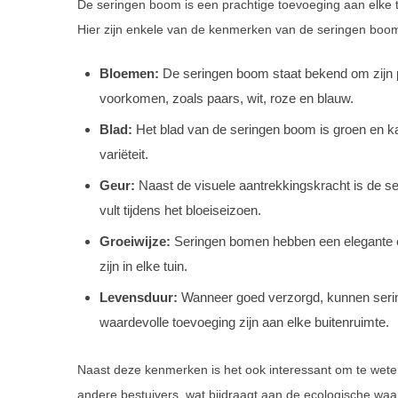
De seringen boom is een prachtige toevoeging aan elke t
Hier zijn enkele van de kenmerken van de seringen boo
Bloemen:
De seringen boom staat bekend om zijn p
voorkomen, zoals paars, wit, roze en blauw.
Blad:
Het blad van de seringen boom is groen en kan
variëteit.
Geur:
Naast de visuele aantrekkingskracht is de ser
vult tijdens het bloeiseizoen.
Groeiwijze:
Seringen bomen hebben een elegante e
zijn in elke tuin.
Levensduur:
Wanneer goed verzorgd, kunnen serin
waardevolle toevoeging zijn aan elke buitenruimte.
Naast deze kenmerken is het ook interessant om te weten 
andere bestuivers, wat bijdraagt aan de ecologische waa