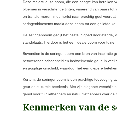
Deze majestueuze boom, die een hoogte kan bereiken van 2
bloemen in verschillende tinten, variërend van paars tot
en transformeren in de herfst naar prachtig geel voord
seringenbloesems maakt deze boom tot een geliefde keuz
De seringenboom gedijt het beste in goed doorlatende, 
standplaats. Hierdoor is het een ideale boom voor tuin
Bovendien is de seringenboom een bron van inspiratie g
betoverende schoonheid en bedwelmende geur. In veel cu
en jeugdige onschuld, waardoor het een diepere betekeni
Kortom, de seringenboom is een prachtige toevoeging aa
geur en culturele betekenis. Met zijn elegante verschij
genot voor tuinliefhebbers en natuurliefhebbers over de 
Kenmerken van de 