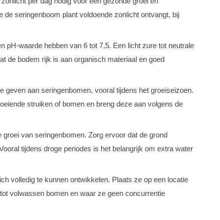
onlicht per dag nodig voor een gezonde groei en
je de seringenboom plant voldoende zonlicht ontvangt, bij
 pH-waarde hebben van 6 tot 7,5. Een licht zure tot neutrale
t de bodem rijk is aan organisch materiaal en goed
te geven aan seringenbomen, vooral tijdens het groeiseizoen.
loeiende struiken of bomen en breng deze aan volgens de
e groei van seringenbomen. Zorg ervoor dat de grond
. Vooral tijdens droge periodes is het belangrijk om extra water
 volledig te kunnen ontwikkelen. Plaats ze op een locatie
 tot volwassen bomen en waar ze geen concurrentie