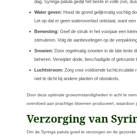
dag. Syringa patula gedijt het beste in volle zon, d
Water geven:
Houd de grond gelijkmatig vochtig doo
Let op dat er geen wateroverlast ontstaat, want een
Bemesting:
Geef de struik in het voorjaar een klei
stimuleren. Volg de aanbevelingen op de verpakking 
Snoeien:
Door regelmatig snoeien in de late lente d
beheren. Verwijder dode, beschadigde of gekruiste
Luchtstroom:
Zorg voor voldoende luchtcirculatie 
niet te dicht bij andere planten of obstakels.
Door deze optimale groeiomstandigheden in acht te neme
overvloed aan prachtige bloemen produceert, waardoor je
Verzorging van Syri
Om de Syringa patula goed te verzorgen en de gezonde gr