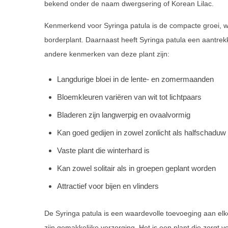
bekend onder de naam dwergsering of Korean Lilac.
Kenmerkend voor Syringa patula is de compacte groei, wat
borderplant. Daarnaast heeft Syringa patula een aantrek
andere kenmerken van deze plant zijn:
Langdurige bloei in de lente- en zomermaanden
Bloemkleuren variëren van wit tot lichtpaars
Bladeren zijn langwerpig en ovaalvormig
Kan goed gedijen in zowel zonlicht als halfschaduw
Vaste plant die winterhard is
Kan zowel solitair als in groepen geplant worden
Attractief voor bijen en vlinders
De Syringa patula is een waardevolle toevoeging aan elk
zijn gemakkelijke verzorging. Het is een plant die zorgt vo