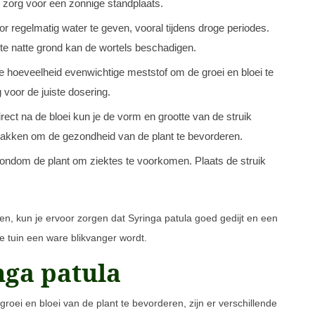
us zorg voor een zonnige standplaats.
r regelmatig water te geven, vooral tijdens droge periodes.
 te natte grond kan de wortels beschadigen.
ne hoeveelheid evenwichtige meststof om de groei en bloei te
voor de juiste dosering.
irect na de bloei kun je de vorm en grootte van de struik
 takken om de gezondheid van de plant te bevorderen.
rondom de plant om ziektes te voorkomen. Plaats de struik
n, kun je ervoor zorgen dat Syringa patula goed gedijt en een
 tuin een ware blikvanger wordt.
nga patula
oei en bloei van de plant te bevorderen, zijn er verschillende