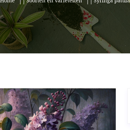
Home
Soorten en variëteiten
Syringa patula