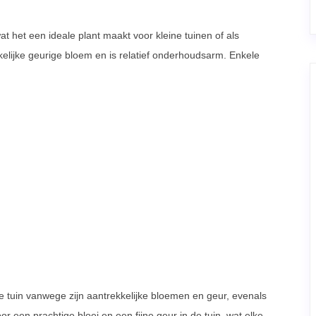
 het een ideale plant maakt voor kleine tuinen of als
kelijke geurige bloem en is relatief onderhoudsarm. Enkele
e tuin vanwege zijn aantrekkelijke bloemen en geur, evenals
or een prachtige bloei en een fijne geur in de tuin, wat elke