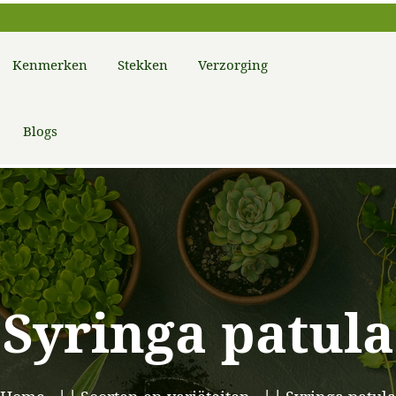
Kenmerken
Stekken
Verzorging
Blogs
Syringa patula