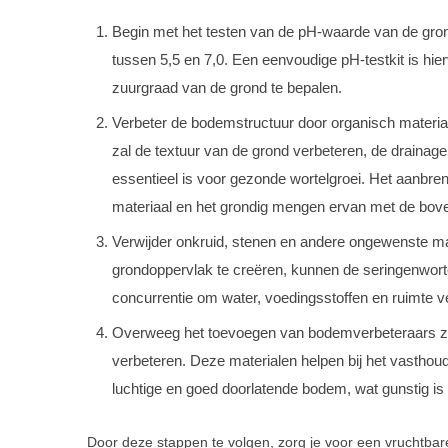
Begin met het testen van de pH-waarde van de grond
tussen 5,5 en 7,0. Een eenvoudige pH-testkit is hie
zuurgraad van de grond te bepalen.
Verbeter de bodemstructuur door organisch materiaa
zal de textuur van de grond verbeteren, de drainag
essentieel is voor gezonde wortelgroei. Het aanbren
materiaal en het grondig mengen ervan met de bove
Verwijder onkruid, stenen en andere ongewenste mat
grondoppervlak te creëren, kunnen de seringenworte
concurrentie om water, voedingsstoffen en ruimte 
Overweeg het toevoegen van bodemverbeteraars zoa
verbeteren. Deze materialen helpen bij het vasthou
luchtige en goed doorlatende bodem, wat gunstig is
Door deze stappen te volgen, zorg je voor een vruchtbar