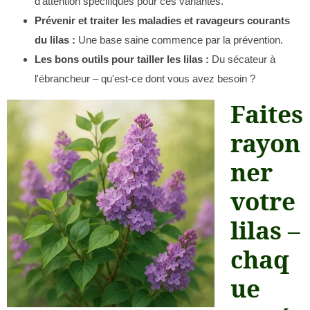
d'attention spécifiques pour ces variantes.
Prévenir et traiter les maladies et ravageurs courants
du lilas :
Une base saine commence par la prévention.
Les bons outils pour tailler les lilas :
Du sécateur à
l'ébrancheur – qu'est-ce dont vous avez besoin ?
Faites
rayon
ner
votre
lilas –
chaq
ue