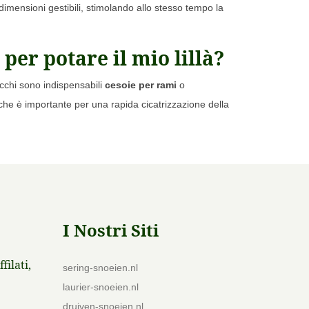
imensioni gestibili, stimolando allo stesso tempo la
per potare il mio lillà?
cchi sono indispensabili
cesoie per rami
o
 il che è importante per una rapida cicatrizzazione della
I Nostri Siti
filati,
sering-snoeien.nl
laurier-snoeien.nl
druiven-snoeien.nl