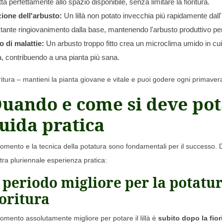
a perfettamente allo spazio disponibile, senza limitare la fioritura.
ione dell'arbusto:
Un lillà non potato invecchia più rapidamente dall'
tante ringiovanimento dalla base, mantenendo l'arbusto produttivo per
o di malattie:
Un arbusto troppo fitto crea un microclima umido in cui 
ia, contribuendo a una pianta più sana.
tura – mantieni la pianta giovane e vitale e puoi godere ogni primavera d
uando e come si deve pota
uida pratica
momento e la tecnica della potatura sono fondamentali per il successo. Di 
tra pluriennale esperienza pratica:
l periodo migliore per la potatur
ioritura
momento assolutamente migliore per potare il lillà è
subito dopo la fior