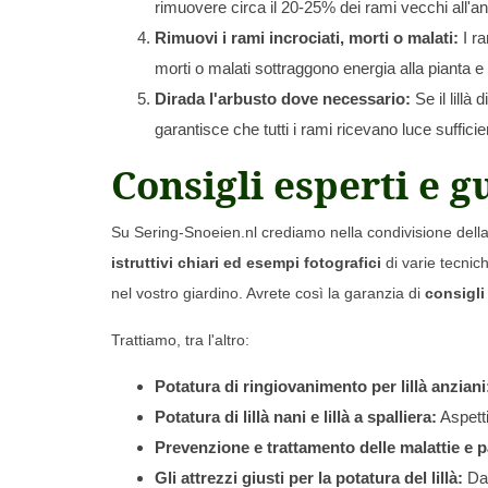
rimuovere circa il 20-25% dei rami vecchi all'a
Rimuovi i rami incrociati, morti o malati:
I ra
morti o malati sottraggono energia alla pianta e
Dirada l'arbusto dove necessario:
Se il lillà
garantisce che tutti i rami ricevano luce sufficie
Consigli esperti e g
Su Sering-Snoeien.nl crediamo nella condivisione dell
istruttivi chiari ed esempi fotografici
di varie tecnich
nel vostro giardino. Avrete così la garanzia di
consigli 
Trattiamo, tra l'altro:
Potatura di ringiovanimento per lillà anziani
Potatura di lillà nani e lillà a spalliera:
Aspetti
Prevenzione e trattamento delle malattie e pa
Gli attrezzi giusti per la potatura del lillà:
Dal