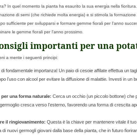
ora? In quel momento la pianta ha esaurito la sua energia nella fioritura.
mazione di semi (che richiede molta energia) e si stimola la formazione
po sufficiente per svilupparsi e formare gemme fiorali per l'anno successi
minare le gemme fiorali per l'anno prossimo.
onsigli importanti per una pota
ni a mente i seguenti principi:
i fondamentale importanza! Un paio di cesoie affilate effettua un tagl
 dopo l'uso con alcool per evitare la diffusione di malattie. Investi in u
o per una forma naturale:
Cerca un occhio (un piccolo bottone) che p
germoglio cresca verso l'esterno, favorendo una forma di crescita ape
re il ringiovanimento:
Questa è la chiave per mantenere vitale il tuo l
a di nuovi germogli giovani dalla base della pianta, che in futuro fio