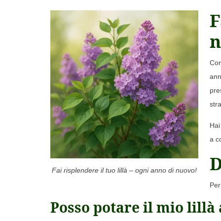
F
n
Con
ann
pre
str
Hai
a co
D
Fai risplendere il tuo lillà – ogni anno di nuovo!
Per
Posso potare il mio lill