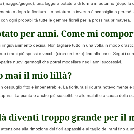
ra (maggio/giugno), una leggera potatura di forma in autunno (dopo la ca
mento a dopo la fioritura. La potatura in inverno è sconsigliata perché l
 con ogni probabilità tutte le gemme fiorali per la prossima primavera.
 potato per anni. Come mi compor
 ringiovanimento decisa. Non tagliare tutto in una volta in modo drastic
ndo i rami più spessi e vecchi (circa un terzo) fino alla base. Segui i co
arire nuovi germogli che potrai modellare negli anni successivi.
 mai il mio lillà?
 cespuglio fitto e impenetrabile. La fioritura si ridurrà notevolmente e 
 aprirsi. La pianta è anche più suscettibile alle malattie a causa della s
llà diventi troppo grande per il 
enzione alla rimozione dei fiori appassiti e al taglio dei rami fino a un o