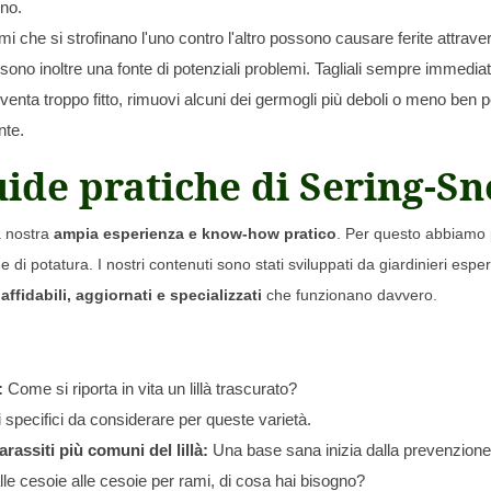
nno.
mi che si strofinano l'uno contro l'altro possono causare ferite attrav
 sono inoltre una fonte di potenziali problemi. Tagliali sempre immedi
 diventa troppo fitto, rimuovi alcuni dei germogli più deboli o meno ben p
nte.
uide pratiche di Sering-Sn
a nostra
ampia esperienza e know-how pratico
. Per questo abbiamo 
e di potatura. I nostri contenuti sono stati sviluppati da giardinieri esper
affidabili, aggiornati e specializzati
che funzionano davvero.
:
Come si riporta in vita un lillà trascurato?
 specifici da considerare per queste varietà.
rassiti più comuni del lillà:
Una base sana inizia dalla prevenzione
le cesoie alle cesoie per rami, di cosa hai bisogno?