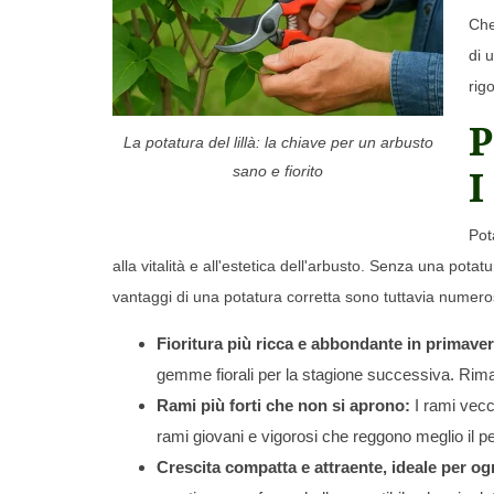
Che
di u
rig
P
La potatura del lillà: la chiave per un arbusto
I
sano e fiorito
Pot
alla vitalità e all'estetica dell'arbusto. Senza una pot
vantaggi di una potatura corretta sono tuttavia numero
Fioritura più ricca e abbondante in primaver
gemme fiorali per la stagione successiva. Rimarra
Rami più forti che non si aprono:
I rami vecch
rami giovani e vigorosi che reggono meglio il pes
Crescita compatta e attraente, ideale per og