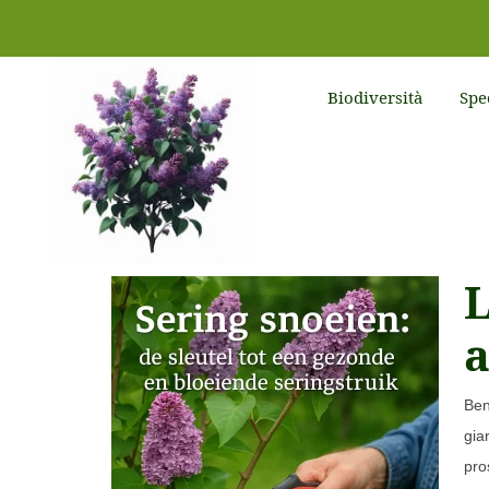
Biodiversità
Spe
L
a
Ben
gia
pro