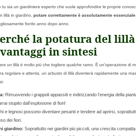
 tu sia un giardiniere esperto che vuole approfondire le proprie conoscen
n lillà in giardino,
potare correttamente è assolutamente essenziale
ogliosamente fiorito anno dopo anno.
erché la potatura del lill
 vantaggi in sintesi
are un lillà è molto più che togliere qualche ramo. È un'operazione di 
atura regolare e attenta, un arbusto di lillà diventerà rapidamente una 
si:
a:
Rimuovendo i grappoli appassiti e indirizzando l'energia della pianta
i stupito dall'esplosione di fiori!
i e legnosi possono diventare pesanti e tendere ad aprirsi, soprattutto
o dei fiori.
ni giardino:
Soprattutto nei giardini più piccoli, una crescita compatta