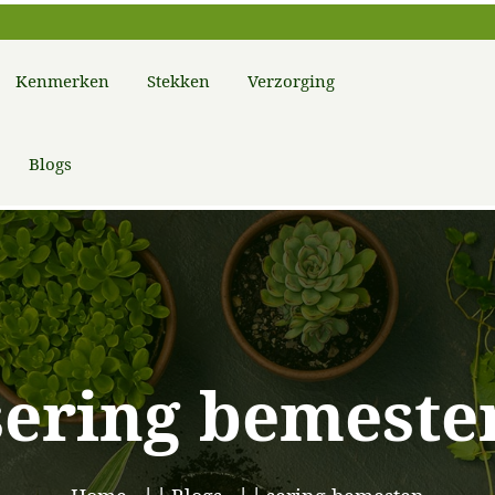
Kenmerken
Stekken
Verzorging
Blogs
sering bemeste