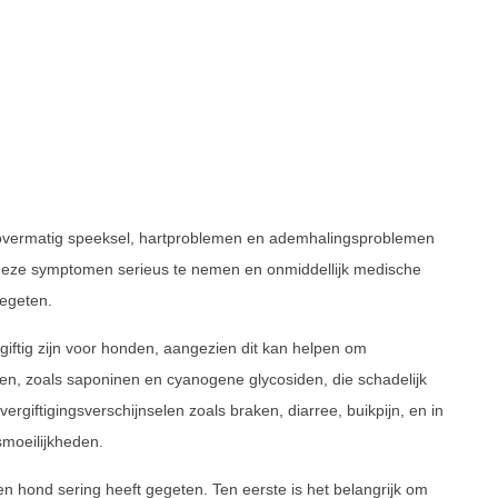
, overmatig speeksel, hartproblemen en ademhalingsproblemen
m deze symptomen serieus te nemen en onmiddellijk medische
gegeten.
giftig zijn voor honden, aangezien dit kan helpen om
ngen, zoals saponinen en cyanogene glycosiden, die schadelijk
ergiftigingsverschijnselen zoals braken, diarree, buikpijn, en in
smoeilijkheden.
en hond sering heeft gegeten. Ten eerste is het belangrijk om