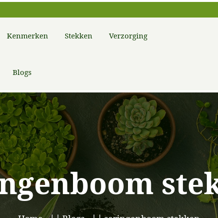
Kenmerken
Stekken
Verzorging
Blogs
ingenboom ste