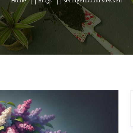
Home
Blogs
seringenboom stekken